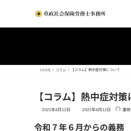
コ
ナ
ン
ビ
テ
ゲ
ン
ー
ツ
シ
へ
ョ
ス
ン
キ
に
ッ
移
プ
動
HOME
コラム
【コラム】熱中症対策について
【コラム】熱中症対策
最
2025年6月12日
2025年6月12日
重政
終
更
令和７年６月からの義務
新