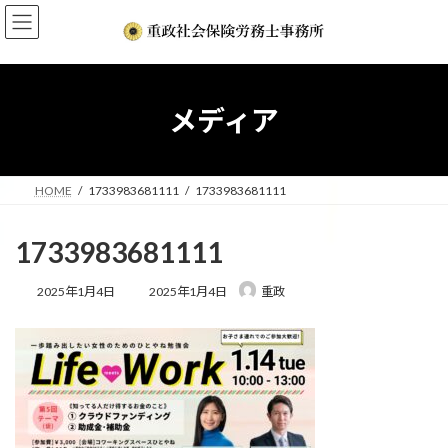
コ
ナ
ン
ビ
テ
ゲ
ン
ー
ツ
シ
へ
ョ
メディア
ス
ン
キ
に
ッ
移
プ
動
HOME
1733983681111
1733983681111
1733983681111
最
2025年1月4日
2025年1月4日
重政
終
更
新
日
時
: